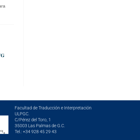
ara
FG
Facultad de Traducción e Interpretación
ULPGC.
C/Pérez del Toro, 1
35003 Las Palmas de G.C.
Tel.: +34 928 45 29 43