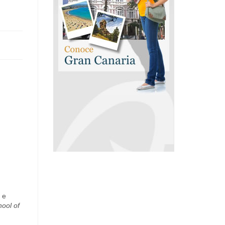
 e
hool of