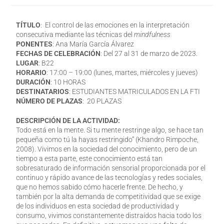
TÍTULO
:
El control de las emociones en la interpretación
consecutiva mediante las técnicas del
mindfulness
PONENTES
: Ana María García Álvarez
FECHAS DE CELEBRACIÓN
: Del 27 al 31 de marzo de 2023.
LUGAR
: B22
HORARIO
: 17:00 – 19:00 (lunes, martes, miércoles y jueves)
DURACIÓN
: 10 HORAS
DESTINATARIOS
: ESTUDIANTES MATRICULADOS EN LA FTI
NÚMERO DE PLAZAS
: 20 PLAZAS
DESCRIPCIÓN DE LA ACTIVIDAD:
Todo está en la mente. Si tu mente restringe algo, se hace tan
pequeña como tú la hayas restringido” (Khandro Rimpoche,
2008). Vivimos en la sociedad del conocimiento, pero de un
tiempo a esta parte, este conocimiento está tan
sobresaturado de información sensorial proporcionada por el
continuo y rápido avance de las tecnologías y redes sociales,
que no hemos sabido cómo hacerle frente. De hecho, y
también por la alta demanda de competitividad que se exige
de los individuos en esta sociedad de productividad y
consumo, vivimos constantemente distraídos hacia todo los