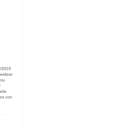
8/2019
ealizar
 su
e
cada
dos con