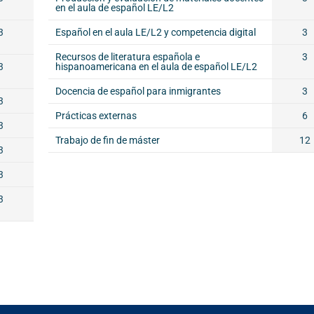
en el aula de español LE/L2
3
Español en el aula LE/L2 y competencia digital
3
Recursos de literatura española e
3
3
hispanoamericana en el aula de español LE/L2
Docencia de español para inmigrantes
3
3
Prácticas externas
6
3
Trabajo de fin de máster
12
3
3
3