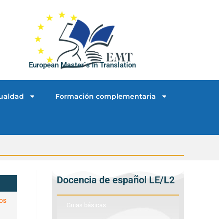
European Master´s in Translation
ualdad
Formación complementaria
Docencia de español LE/L2
os
Guias básicas