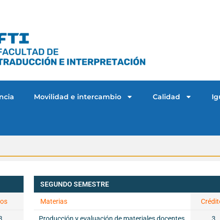
ncia
Movilidad e intercambio
Calidad
Ig
SEGUNDO SEMESTRE
tos
Materias
Crédit
3
Producción y evaluación de materiales docentes
3