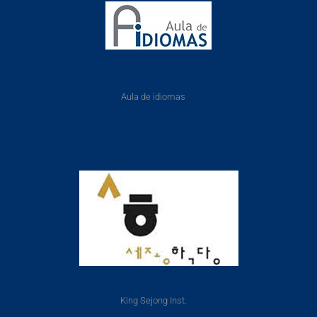
Aula de idiomas
King Sejong Inst.