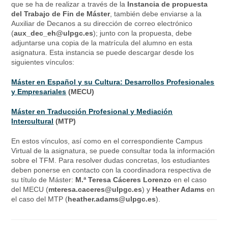
que se ha de realizar a través de la
Instancia de propuesta
del Trabajo de Fin de Máster
, también debe enviarse a la
Auxiliar de Decanos a su dirección de correo electrónico
(
aux_dec_eh@ulpgc.es
); junto con la propuesta, debe
adjuntarse una copia de la matrícula del alumno en esta
asignatura. Esta instancia se puede descargar desde los
siguientes vínculos:
Máster en Español y su Cultura: Desarrollos Profesionales
y Empresariales
(MECU)
Máster en Traducción Profesional y Mediación
Intercultural
(MTP)
En estos vínculos, así como en el correspondiente Campus
Virtual de la asignatura, se puede consultar toda la información
sobre el TFM. Para resolver dudas concretas, los estudiantes
deben ponerse en contacto con la coordinadora respectiva de
su título de Máster:
M.ª Teresa Cáceres Lorenzo
en el caso
del MECU (
mteresa.caceres@ulpgc.es
) y
Heather Adams
en
el caso del MTP (
heather.adams@ulpgc.es
).