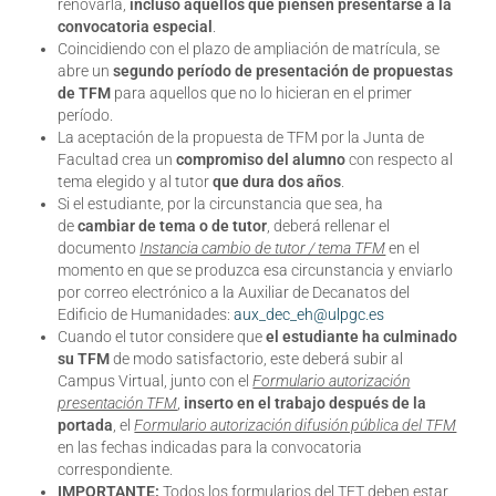
renovarla,
incluso aquellos que piensen presentarse a la
convocatoria especial
.
Coincidiendo con el plazo de ampliación de matrícula, se
abre un
segundo período de presentación de propuestas
de TFM
para aquellos que no lo hicieran en el primer
período.
La aceptación de la propuesta de TFM por la Junta de
Facultad crea un
compromiso del alumno
con respecto al
tema elegido y al tutor
que dura dos años
.
Si el estudiante, por la circunstancia que sea, ha
de
cambiar de tema o de tutor
, deberá rellenar el
documento
Instancia cambio de tutor / tema TFM
en el
momento en que se produzca esa circunstancia y enviarlo
por correo electrónico a la Auxiliar de Decanatos del
Edificio de Humanidades:
aux_dec_eh@ulpgc.es
Cuando el tutor considere que
el estudiante ha culminado
su TFM
de modo satisfactorio, este deberá subir al
Campus Virtual, junto con el
Formulario autorización
presentación TFM
,
inserto en el trabajo después de la
portada
, el
Formulario autorización difusión pública del TFM
en las fechas indicadas para la convocatoria
correspondiente.
IMPORTANTE:
Todos los formularios del TFT deben estar