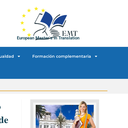
European Master´s in Translation
ualdad
Formación complementaria
o
de