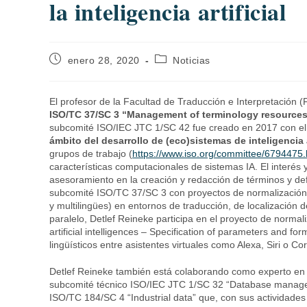
la inteligencia artificial
enero 28, 2020
Noticias
El profesor de la Facultad de Traducción e Interpretación (
ISO/TC 37/SC 3 “Management of terminology resources”
subcomité ISO/IEC JTC 1/SC 42 fue creado en 2017 con el
ámbito del desarrollo de (eco)sistemas de inteligencia 
grupos de trabajo (
https://www.iso.org/committee/6794475.
características computacionales de sistemas IA. El interés y
asesoramiento en la creación y redacción de términos y defi
subcomité ISO/TC 37/SC 3 con proyectos de normalización d
y multilingües) en entornos de traducción, de localización 
paralelo, Detlef Reineke participa en el proyecto de nor
artificial intelligences – Specification of parameters and 
lingüísticos entre asistentes virtuales como Alexa, Siri o Co
Detlef Reineke también está colaborando como experto en
subcomité técnico ISO/IEC JTC 1/SC 32 “Database manage
ISO/TC 184/SC 4 “Industrial data” que, con sus actividades