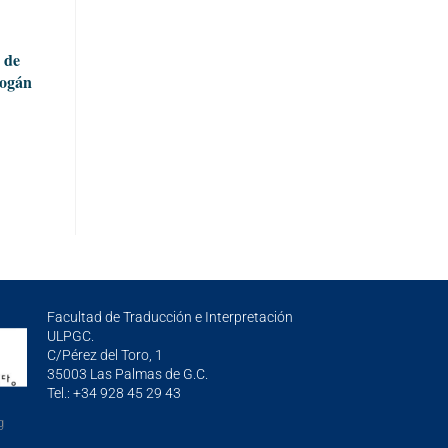
 de
Mogán
Facultad de Traducción e Interpretación
ULPGC.
C/Pérez del Toro, 1
35003 Las Palmas de G.C.
Tel.: +34 928 45 29 43
g