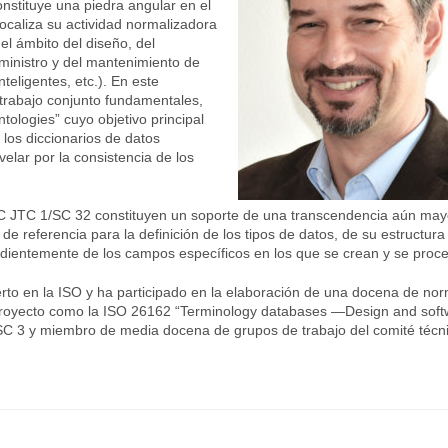
nstituye una piedra angular en el
ocaliza su actividad normalizadora
el ámbito del diseño, del
uministro y del mantenimiento de
teligentes, etc.). En este
 trabajo conjunto fundamentales,
tologies” cuyo objetivo principal
los diccionarios de datos
lar por la consistencia de los
IEC JTC 1/SC 32 constituyen un soporte de una transcendencia aún may
e referencia para la definición de los tipos de datos, de su estructura
endientemente de los campos específicos en los que se crean y se proc
rto en la ISO y ha participado en la elaboración de una docena de no
 proyecto como la ISO 26162 “Terminology databases —Design and soft
/SC 3 y miembro de media docena de grupos de trabajo del comité técn