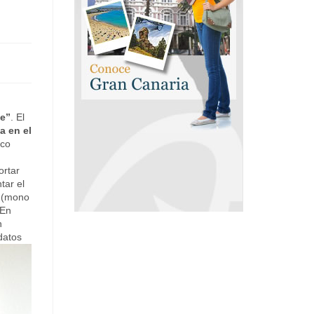
ce”
. El
a en el
nco
ortar
tar el
s (mono
 En
n
datos