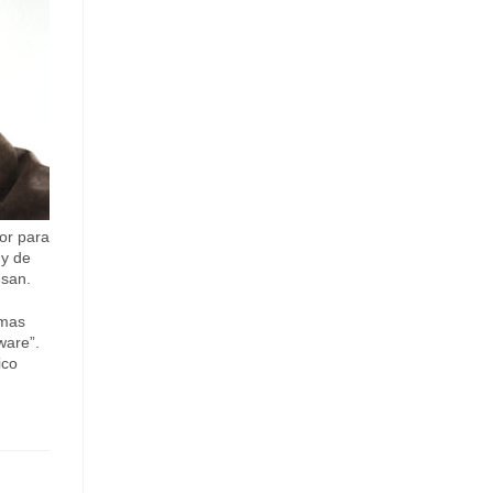
or para
 y de
esan.
rmas
ware”.
ico