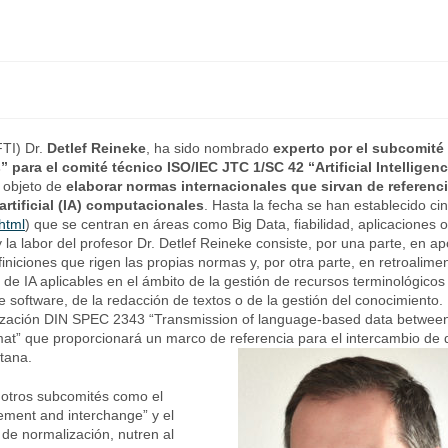
FTI) Dr.
Detlef Reineke
, ha sido nombrado
experto por el subcomité
 para el comité técnico
ISO/IEC JTC 1/SC 42 “Artificial Intelligen
 objeto de
elaborar normas internacionales que sirvan de referenci
artificial (IA) computacionales
. Hasta la fecha se han establecido ci
html
) que se centran en áreas como Big Data, fiabilidad, aplicaciones o
 la labor del profesor Dr. Detlef Reineke consiste, por una parte, en ap
niciones que rigen las propias normas y, por otra parte, en retroalimen
e IA aplicables en el ámbito de la gestión de recursos terminológico
de software, de la redacción de textos o de la gestión del conocimiento.
malización DIN SPEC 2343 “Transmission of language-based data betwee
format” que proporcionará un marco de referencia para el intercambio de 
rtana.
 otros subcomités como el
ment and interchange” y el
 de normalización, nutren al