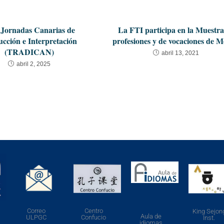
 Jornadas Canarias de
La FTI participa en la Muestra
cción e Interpretación
profesiones y de vocaciones de 
(TRADICAN)
abril 13, 2021
abril 2, 2025
Correo
Centro
King Sejon
Aula de
ULPGC
Confucio
Inst.
idiomas