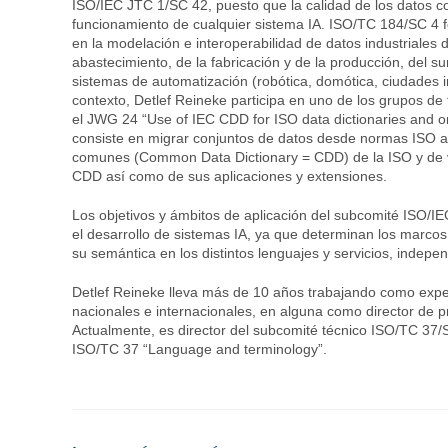
ISO/IEC JTC 1/SC 42, puesto que la calidad de los datos co
funcionamiento de cualquier sistema IA. ISO/TC 184/SC 4 f
en la modelación e interoperabilidad de datos industriales d
abastecimiento, de la fabricación y de la producción, del s
sistemas de automatización (robótica, domótica, ciudades in
contexto, Detlef Reineke participa en uno de los grupos de
el JWG 24 “Use of IEC CDD for ISO data dictionaries and on
consiste en migrar conjuntos de datos desde normas ISO a 
comunes (Common Data Dictionary = CDD) de la ISO y de ve
CDD así como de sus aplicaciones y extensiones.
Los objetivos y ámbitos de aplicación del subcomité ISO/
el desarrollo de sistemas IA, ya que determinan los marcos d
su semántica en los distintos lenguajes y servicios, indep
Detlef Reineke lleva más de 10 años trabajando como expe
nacionales e internacionales, en alguna como director de
Actualmente, es director del subcomité técnico ISO/TC 37
ISO/TC 37 “Language and terminology”.