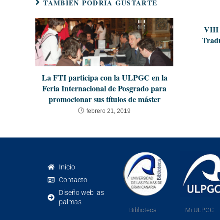
TAMBIÉN PODRÍA GUSTARTE
VIII
Tradu
La FTI participa con la ULPGC en la
Feria Internacional de Posgrado para
promocionar sus títulos de máster
febrero 21, 2019
Inicio
Contacto
Diseño web las
palmas
Biblioteca
Mi ULPGC