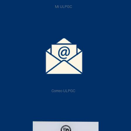
Mi ULPGC
Correo ULPGC