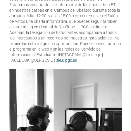
Estaremos encantados de informarte de los títulos de la FTI
en nuestras carpas en el Campus del Obelisco durante toda la
Jornada. A las 12:00 y a las 15:00 h ofreceremos en el Salón
de Actos una charla informativa, que puedes seguir también
en streaming en el canal de YouTube ULPGC en directo.
Además, la Delegación de Estudiantes acompañará a todos
los interesados a un recorrido por nuestras instalaciones. ¡No
te pierdas esta magnífica oportunidad! Puedes consultar todo
el programa en la web y en las redes del Servicio de
Información al Estudiante: INSTAGRAM: @sieulpgc |
FACEBOOK @ULPGCSIE )
sie.ulpgc.es