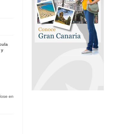
cula
 y
dose en