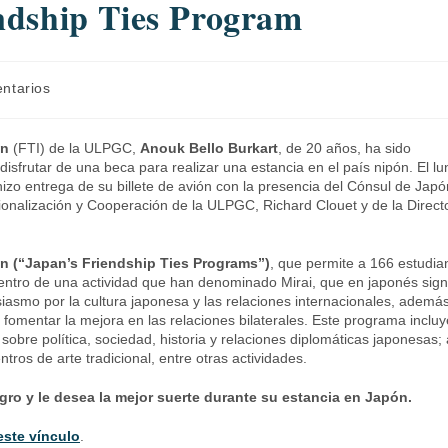
ndship Ties Program
ntarios
ón
(FTI) de la ULPGC,
Anouk Bello Burkart
, de 20 años, ha sido
sfrutar de una beca para realizar una estancia en el país nipón. El l
izo entrega de su billete de avión con la presencia del Cónsul de Japó
onalización y Cooperación de la ULPGC, Richard Clouet y de la Direct
n (“Japan’s Friendship Ties Programs”)
, que permite a 166 estudia
entro de una actividad que han denominado Mirai, que en japonés signi
usiasmo por la cultura japonesa y las relaciones internacionales, ademá
r fomentar la mejora en las relaciones bilaterales. Este programa incluy
 sobre política, sociedad, historia y relaciones diplomáticas japonesas; 
ntros de arte tradicional, entre otras actividades.
ogro y le desea la mejor suerte durante su estancia en Japón.
este vínculo
.