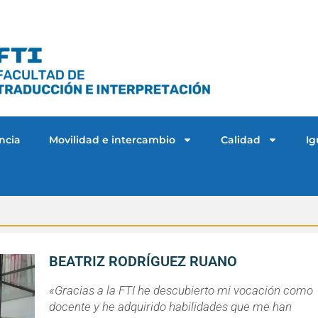
ncia
Movilidad e intercambio
Calidad
Ig
BEATRIZ RODRÍGUEZ RUANO
«Gracias a la FTI he descubierto mi vocación como
docente y he adquirido habilidades que me han