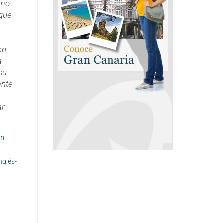
omo
 que
en
a
su
ante
ar
an
nglés-