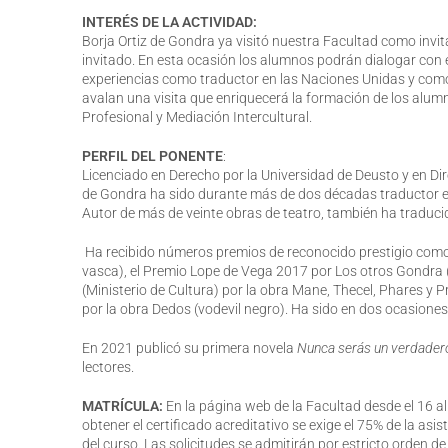
INTERÉS DE LA ACTIVIDAD:
Borja Ortiz de Gondra ya visitó nuestra Facultad como invi
invitado. En esta ocasión los alumnos podrán dialogar con 
experiencias como traductor en las Naciones Unidas y como a
avalan una visita que enriquecerá la formación de los alumn
Profesional y Mediación Intercultural.
PERFIL DEL PONENTE
:
Licenciado en Derecho por la Universidad de Deusto y en Dir
de Gondra ha sido durante más de dos décadas traductor en 
Autor de más de veinte obras de teatro, también ha traduc
Ha recibido números premios de reconocido prestigio como 
vasca), el Premio Lope de Vega 2017 por Los otros Gondra 
(Ministerio de Cultura) por la obra Mane, Thecel, Phares 
por la obra Dedos (vodevil negro). Ha sido en dos ocasiones
En 2021 publicó su primera novela
Nunca serás un verdader
lectores.
MATRÍCULA:
En la página web de la Facultad desde el 16 a
obtener el certificado acreditativo se exige el 75% de la asi
del curso. Las solicitudes se admitirán por estricto orden d