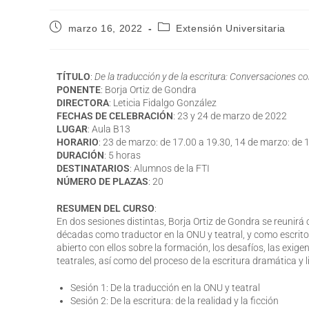
marzo 16, 2022
Extensión Universitaria
TÍTULO
:
De la traducción y de la escritura: Conversaciones c
PONENTE
: Borja Ortiz de Gondra
DIRECTORA
: Leticia Fidalgo González
FECHAS DE CELEBRACIÓN
: 23 y 24 de marzo de 2022
LUGAR
: Aula B13
HORARIO
: 23 de marzo: de 17.00 a 19.30, 14 de marzo: de 
DURACIÓN
: 5 horas
DESTINATARIOS
: Alumnos de la FTI
NÚMERO DE PLAZAS
: 20
RESUMEN DEL CURSO
:
En dos sesiones distintas, Borja Ortiz de Gondra se reunir
décadas como traductor en la ONU y teatral, y como escrito
abierto con ellos sobre la formación, los desafíos, las exige
teatrales, así como del proceso de la escritura dramática y l
Sesión 1: De la traducción en la ONU y teatral
Sesión 2: De la escritura: de la realidad y la ficción