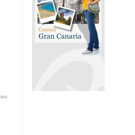
 dos
y