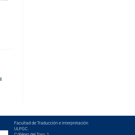
l
Facultad de Traducción e Interpretación
ULPGC.
C/Pérez del Toro, 1