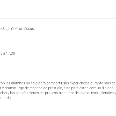
on Borja Ortiz de Gondra
15 a 17.30
á con los alumnos no solo para compartir sus experiencias durante más de
r y dramaturgo de reconocido prestigio, sino para establecer un diálogo
ncias y las satisfacciones del proceso traductor de textos institucionales 
iteraria.