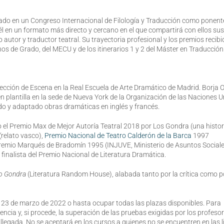
tado en un Congreso Internacional de Filología y Traducción como ponent
él en un formato más directo y cercano en el que compartirá con ellos sus
utor y traductor teatral. Su trayectoria profesional y los premios recib
os de Grado, del MECU y de los itinerarios 1 y 2 del Máster en Traducción
ección de Escena en la Real Escuela de Arte Dramático de Madrid. Borja O
plantilla en la sede de Nueva York de la Organización de las Naciones U
ido y adaptado obras dramáticas en inglés y francés.
el Premio Max de Mejor Autoría Teatral 2018 por Los Gondra (una histor
(relato vasco),
Premio Nacional de Teatro Calderón de la Barca
1997
y Premio Marqués de Bradomín 1995 (INJUVE, Ministerio de Asuntos Social
 finalista del Premio Nacional de Literatura Dramática.
o Gondra
(Literatura Random House), alabada tanto por la crítica como p
l 23 de marzo de 2022 o hasta ocupar todas las plazas disponibles. Para
stencia y, si procede, la superación de las pruebas exigidas por los profeso
e llegada. No se aceptará en los cursos a quienes no se encuentren en las l