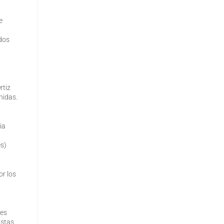
e
idos
rtiz
nidas.
ia
es)
or los
res
istas