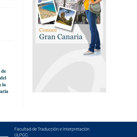
n de
del
 la
aria
Facultad de Traducción e Interpretación
ULPGC.