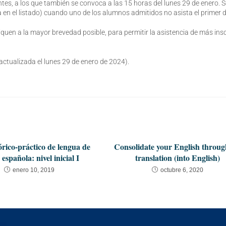
es, a los que también se convoca a las 15 horas del lunes 29 de enero. S
 en el listado) cuando uno de los alumnos admitidos no asista el primer d
quen a la mayor brevedad posible, para permitir la asistencia de más insc
(actualizada el lunes 29 de enero de 2024).
rico-práctico de lengua de
Consolidate your English throu
 española: nivel inicial I
translation (into English)
enero 10, 2019
octubre 6, 2020