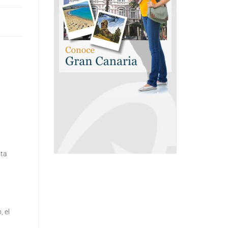
sta
, el