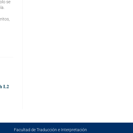
olo se
ía.
ritos,
gh L2
Facultad de Traducción e Interpretación