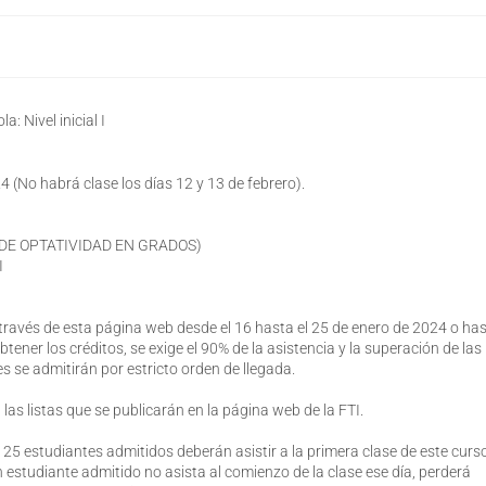
: Nivel inicial I
No habrá clase los días 12 y 13 de febrero).
DE OPTATIVIDAD EN GRADOS)
I
 través de esta página web desde el 16 hasta el 25 de enero de 2024 o ha
tener los créditos, se exige el 90% de la asistencia y la superación de las
es se admitirán por estricto orden de llegada.
as listas que se publicarán en la página web de la FTI.
 25 estudiantes admitidos deberán asistir a la primera clase de este curso
 estudiante admitido no asista al comienzo de la clase ese día, perderá