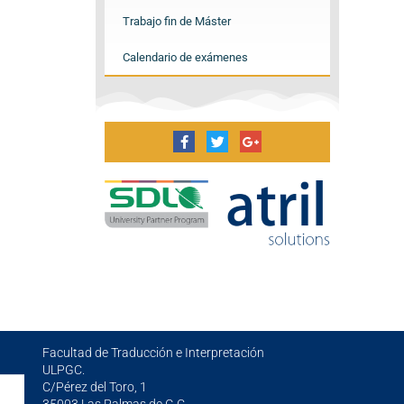
Trabajo fin de Máster
Calendario de exámenes
Facultad de Traducción e Interpretación
ULPGC.
C/Pérez del Toro, 1
35003 Las Palmas de G.C.