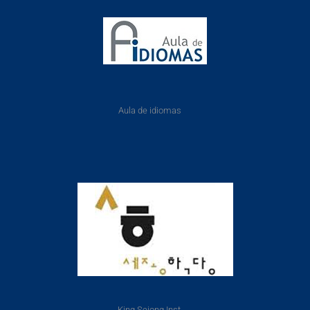
Aula de idiomas
King Sejong Inst.