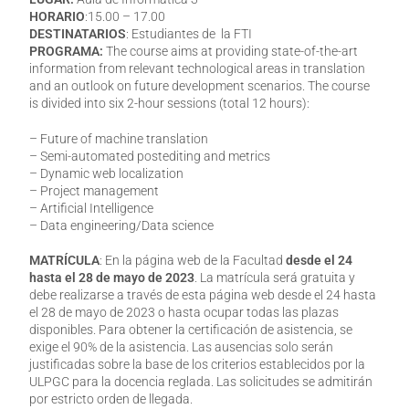
HORARIO
:15.00 – 17.00
DESTINATARIOS
: Estudiantes de la FTI
PROGRAMA:
The course aims at providing state-of-the-art
information from relevant technological areas in translation
and an outlook on future development scenarios. The course
is divided into six 2-hour sessions (total 12 hours):
– Future of machine translation
– Semi-automated postediting and metrics
– Dynamic web localization
– Project management
– Artificial Intelligence
– Data engineering/Data science
MATRÍCULA
: En la página web de la Facultad
desde el 24
hasta el 28 de mayo de 2023
. La matrícula será gratuita y
debe realizarse a través de esta página web desde el 24 hasta
el 28 de mayo de 2023 o hasta ocupar todas las plazas
disponibles. Para obtener la certificación de asistencia, se
exige el 90% de la asistencia. Las ausencias solo serán
justificadas sobre la base de los criterios establecidos por la
ULPGC para la docencia reglada. Las solicitudes se admitirán
por estricto orden de llegada.