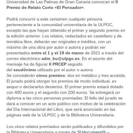
Universidad de Las Palmas de Gran Canaria convocan el
II
Premio de
Relato
Corto
«El Pensador»
.
Podrá concurrir a este certamen cualquier persona
perteneciente a la comunidad universitaria de la ULPGC,
excepto las que hayan obtenido el primer y segundo premio en
la edición anterior. Los relatos, redactados en castellano y de
temática libre, deberán ser originales e inéditos, con un
máximo de una obra por autor o autora y podrán ser
presentados
entre el 1 y el 19 de marzo
de 2021 a través del
correo electrónico
adm_bu@ulpgc.es
. En el asunto del
mensaje ha de figurar
II PRCEP
seguido
del
seudónimo
utilizado por el autor o autora.
Se concederán
cinco premios
: dos en metálico y tres accésits.
El jurado podrá otorgar los premios de modo individual,
ex
aequo
o declararlos desiertos. El primer premio estará dotado
con 400 euros y el segundo con 200 euros. Se entregará un
diploma a las cinco personas premiadas. El fallo del jurado se
dará a conocer en un acto público con motivo de la celebración
del Día Internacional del Libro, que será anunciado en las
páginas web de la ULPGC y de la Biblioteca Universitaria.
Los cinco relatos premiados serán publicados y difundidos por
la Biblioteca Universitaria a través de
SUdocument@ –