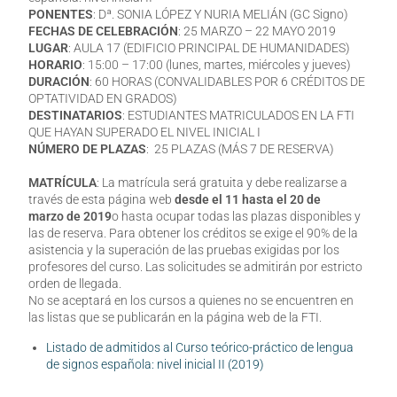
PONENTES
: Dª. SONIA LÓPEZ Y NURIA MELIÁN (GC Signo)
FECHAS DE CELEBRACIÓN
: 25 MARZO – 22 MAYO 2019
LUGAR
: AULA 17 (EDIFICIO PRINCIPAL DE HUMANIDADES)
HORARIO
: 15:00 – 17:00 (lunes, martes, miércoles y jueves)
DURACIÓN
: 60 HORAS (CONVALIDABLES POR 6 CRÉDITOS DE
OPTATIVIDAD EN GRADOS)
DESTINATARIOS
: ESTUDIANTES MATRICULADOS EN LA FTI
QUE HAYAN SUPERADO EL NIVEL INICIAL I
NÚMERO DE PLAZAS
: 25 PLAZAS (MÁS 7 DE RESERVA)
MATRÍCULA
: La matrícula será gratuita y debe realizarse a
través de esta página web
desde el 11 hasta el 20 de
marzo de 2019
o hasta ocupar todas las plazas disponibles y
las de reserva. Para obtener los créditos se exige el 90% de la
asistencia y la superación de las pruebas exigidas por los
profesores del curso. Las solicitudes se admitirán por estricto
orden de llegada.
No se aceptará en los cursos a quienes no se encuentren en
las listas que se publicarán en la página web de la FTI.
Listado de admitidos al Curso teórico-práctico de lengua
de signos española: nivel inicial II (2019)