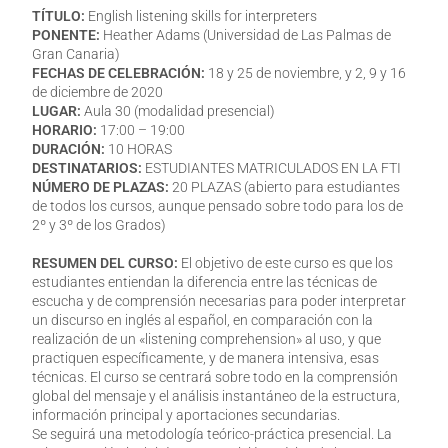
TÍTULO:
English listening skills for interpreters
PONENTE:
Heather Adams (Universidad de Las Palmas de
Gran Canaria)
FECHAS DE CELEBRACIÓN:
18 y 25 de noviembre, y 2, 9 y 16
de diciembre de 2020
LUGAR:
Aula 30 (modalidad presencial)
HORARIO:
17:00 – 19:00
DURACIÓN:
10 HORAS
DESTINATARIOS:
ESTUDIANTES MATRICULADOS EN LA FTI
NÚMERO DE PLAZAS:
20 PLAZAS (abierto para estudiantes
de todos los cursos, aunque pensado sobre todo para los de
2º y 3º de los Grados)
RESUMEN DEL CURSO:
El objetivo de este curso es que los
estudiantes entiendan la diferencia entre las técnicas de
escucha y de comprensión necesarias para poder interpretar
un discurso en inglés al español, en comparación con la
realización de un «listening comprehension» al uso, y que
practiquen específicamente, y de manera intensiva, esas
técnicas. El curso se centrará sobre todo en la comprensión
global del mensaje y el análisis instantáneo de la estructura,
información principal y aportaciones secundarias.
Se seguirá una metodología teórico-práctica presencial. La