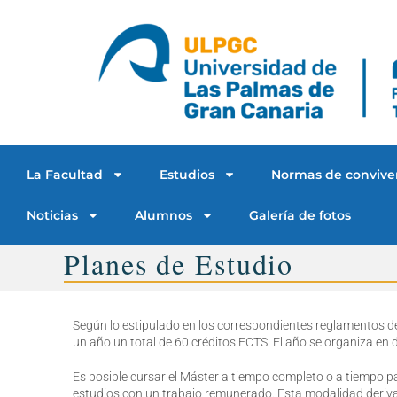
La Facultad
Estudios
Normas de convive
Noticias
Alumnos
Galería de fotos
Planes de Estudio
Según lo estipulado en los correspondientes reglamentos d
un año un total de 60 créditos ECTS. El año se organiza en 
Es posible cursar el Máster a tiempo completo o a tiempo pa
estudios con un trabajo remunerado. Esta modalidad deriva d