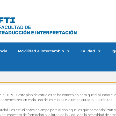
ncia
Movilidad e intercambio
Calidad
Ig
e la ULPGC, este plan de estudios se ha concebido para que el alumno cu
dos semestres, en cada uno de los cuales el alumno cursará 30 créditos.
rcial. Los estudiantes a tiempo parcial son aquellos que compatibilizan 
el concepto de formación a lo largo de la vida, y de la necesidad de amp