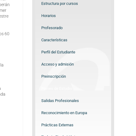
Estructura por cursos
eberán
imer
Horarios
estre
Profesorado
los 60
Características
Perfil del Estudiante
Acceso y admisión
la
Preinscripción
a
Planes de Estudio
nda
Salidas Profesionales
Reconocimiento en Europa
Prácticas Externas