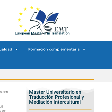
European Master´s in Translation
ualdad
Formación complementaria
Máster Universitario en
rse en
Traducción Profesional y
Mediación Intercultural
sus
liar