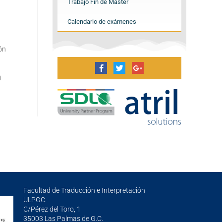
Trabajo Fin de Máster
Calendario de exámenes
ón
i
Facultad de Traducción e Interpretación
ULPGC.
C/Pérez del Toro, 1
35003 Las Palmas de G.C.