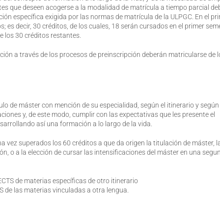
ntes que deseen acogerse a la modalidad de matrícula a tiempo parcial d
ción específica exigida por las normas de matrícula de la ULPGC. En el pr
s; es decir, 30 créditos, de los cuales, 18 serán cursados en el primer sem
e los 30 créditos restantes.
ción a través de los procesos de preinscripción deberán matricularse de 
ulo de máster con mención de su especialidad, según el itinerario y según 
iones y, de este modo, cumplir con las expectativas que les presente el
arrollando así una formación a lo largo de la vida.
 vez superados los 60 créditos a que da origen la titulación de máster, l
ón, o a la elección de cursar las intensificaciones del máster en una segu
 de materias específicas de otro itinerario
e las materias vinculadas a otra lengua.